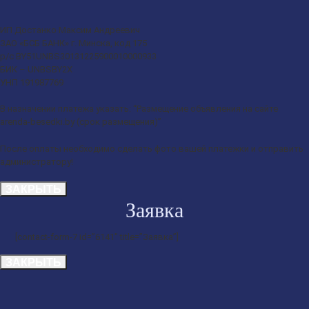
ИП Достанко Максим Андреевич
ЗАО «БСБ БАНК» г. Минска, код 175
р/с BY51UNBS30131225900010000933
БИК – UNBSBY2X
УНП 191987769
В назначении платежа указать: “Размещение объявления на сайте
arenda-besedki.by (срок размещения)”
После оплаты необходимо сделать фото вашей платежки и отправить
администратору!
ЗАКРЫТЬ
Заявка
[contact-form-7 id=”6141″ title=”Заявка”]
ЗАКРЫТЬ