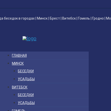
да беседок
в городах |
Минск
|
Брест
|
Витебск
|
Гомель
|
Гродно
|
Мо
ГЛАВНАЯ
МИНСК
БЕСЕДКИ
УСАДЬБЫ
ВИТЕБСК
БЕСЕДКИ
УСАДЬБЫ