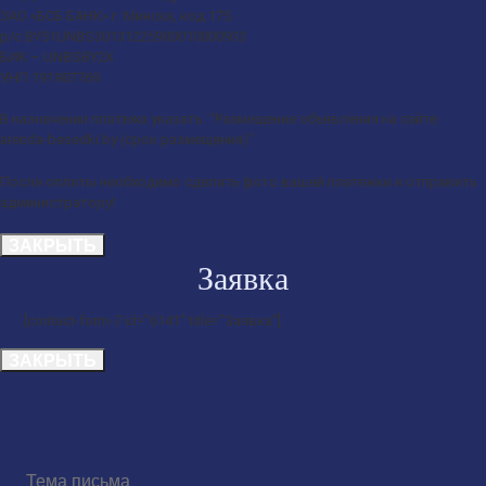
ЗАО «БСБ БАНК» г. Минска, код 175
р/с BY51UNBS30131225900010000933
БИК – UNBSBY2X
УНП 191987769
В назначении платежа указать: “Размещение объявления на сайте
arenda-besedki.by (срок размещения)”
После оплаты необходимо сделать фото вашей платежки и отправить
администратору!
ЗАКРЫТЬ
Заявка
[contact-form-7 id=”6141″ title=”Заявка”]
ЗАКРЫТЬ
Тема