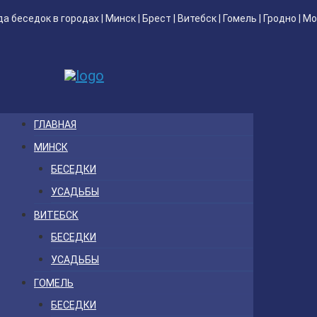
да беседок
в городах |
Минск
|
Брест
|
Витебск
|
Гомель
|
Гродно
|
Мо
ГЛАВНАЯ
МИНСК
БЕСЕДКИ
УСАДЬБЫ
ВИТЕБСК
БЕСЕДКИ
УСАДЬБЫ
ГОМЕЛЬ
БЕСЕДКИ