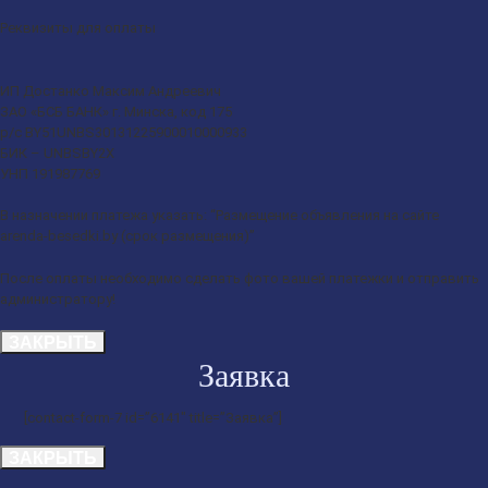
Реквизиты для оплаты
ИП Достанко Максим Андреевич
ЗАО «БСБ БАНК» г. Минска, код 175
р/с BY51UNBS30131225900010000933
БИК – UNBSBY2X
УНП 191987769
В назначении платежа указать: “Размещение объявления на сайте
arenda-besedki.by (срок размещения)”
После оплаты необходимо сделать фото вашей платежки и отправить
администратору!
ЗАКРЫТЬ
Заявка
[contact-form-7 id=”6141″ title=”Заявка”]
ЗАКРЫТЬ