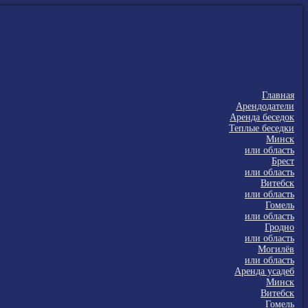
Главная
Арендодатели
Аренда беседок
Теплые беседки
Минск
или область
Брест
или область
Витебск
или область
Гомель
или область
Гродно
или область
Могилёв
или область
Аренда усадеб
Минск
Витебск
Гомель