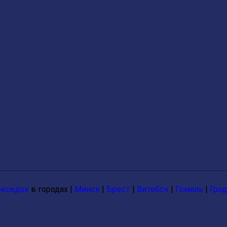
беседок
в городах |
Минск
|
Брест
|
Витебск
|
Гомель
|
Гро