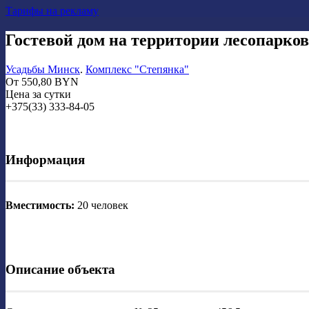
Тарифы на рекламу
Гостевой дом на территории лесопарко
Усадьбы Минск
.
Комплекс "Степянка"
От
550,80
BYN
Цена за сутки
+375(33) 333-84-05
Информация
Вместимость:
20 человек
Описание объекта