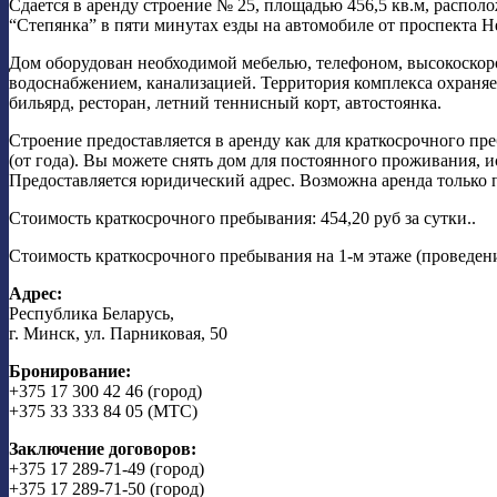
Сдается в аренду строение № 25, площадью 456,5 кв.м, распол
“Степянка” в пяти минутах езды на автомобиле от проспекта 
Дом оборудован необходимой мебелью, телефоном, высокоскор
водоснабжением, канализацией. Территория комплекса охраняе
бильярд, ресторан, летний теннисный корт, автостоянка.
Строение предоставляется в аренду как для краткосрочного пре
(от года). Вы можете снять дом для постоянного проживания, и
Предоставляется юридический адрес. Возможна аренда только 
Стоимость краткосрочного пребывания: 454,20 руб за сутки..
Стоимость краткосрочного пребывания на 1-м этаже (проведение
Адрес:
Республика Беларусь,
г. Минск, ул. Парниковая, 50
Бронирование:
+375 17 300 42 46 (город)
+375 33 333 84 05 (МТС)
Заключение договоров:
+375 17 289-71-49 (город)
+375 17 289-71-50 (город)