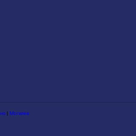
дно
|
Могилёв