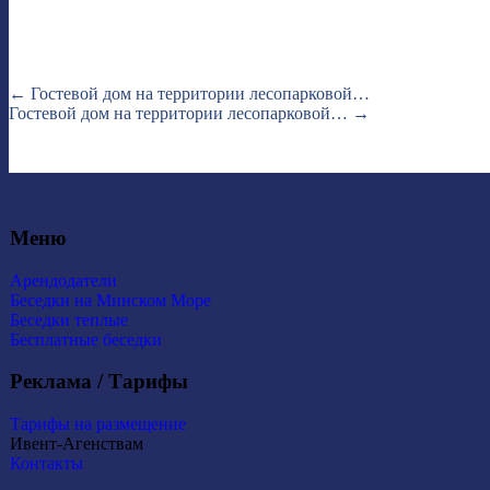
←
Гостевой дом на территории лесопарковой…
Гостевой дом на территории лесопарковой…
→
Меню
Арендодатели
Беседки на Минском Море
Беседки теплые
Бесплатные беседки
Реклама / Тарифы
Тарифы на размещение
Ивент-Агенствам
Контакты