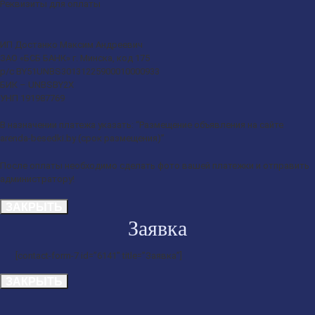
Реквизиты для оплаты
ИП Достанко Максим Андреевич
ЗАО «БСБ БАНК» г. Минска, код 175
р/с BY51UNBS30131225900010000933
БИК – UNBSBY2X
УНП 191987769
В назначении платежа указать: “Размещение объявления на сайте
arenda-besedki.by (срок размещения)”
После оплаты необходимо сделать фото вашей платежки и отправить
администратору!
ЗАКРЫТЬ
Заявка
[contact-form-7 id=”6141″ title=”Заявка”]
ЗАКРЫТЬ