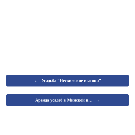
←
Усадьба “Несвижские вытоки”
→
Аренда усадеб в Минской и…