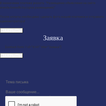
В назначении платежа указать: “Размещение объявления на сайте
arenda-besedki.by (срок размещения)”
После оплаты необходимо сделать фото вашей платежки и отправить
администратору!
ЗАКРЫТЬ
Заявка
[contact-form-7 id=”6141″ title=”Заявка”]
ЗАКРЫТЬ
Тема
письма
Ваше
сообщение...
reCAPTCHA