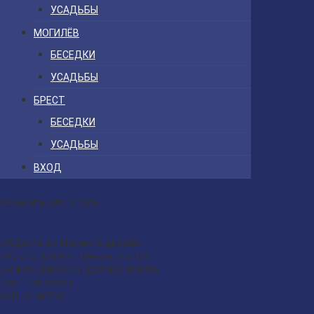
УСАДЬБЫ
МОГИЛЁВ
БЕСЕДКИ
УСАДЬБЫ
БРЕСТ
БЕСЕДКИ
УСАДЬБЫ
ВХОД
Реквизиты для оплаты
ИП Достанко Максим Андреевич
ЗАО «БСБ БАНК» г. Минска, код 175
р/с BY51UNBS30131225900010000933
БИК – UNBSBY2X
УНП 191987769