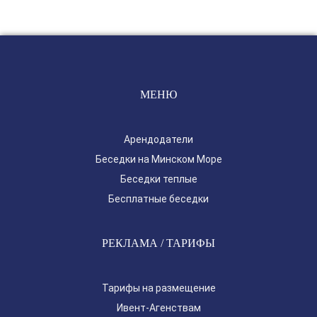
з
м
е
щ
е
н
МЕНЮ
и
я
Арендодатели
Беседки на Минском Море
Беседки теплые
Бесплатные беседки
РЕКЛАМА / ТАРИФЫ
Тарифы на размещение
Ивент-Агенствам