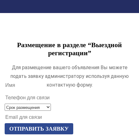
Размещение в разделе “Выездной
регистрации”
Для размещение вашего объявления Вы можете
подать заявку администратору используя данную
И
контактную форму.
м
я
Т
е
л
С
е
р
E
ф
о
m
о
к
a
н
р
i
а
l