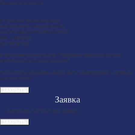
Реквизиты для оплаты
ИП Достанко Максим Андреевич
ЗАО «БСБ БАНК» г. Минска, код 175
р/с BY51UNBS30131225900010000933
БИК – UNBSBY2X
УНП 191987769
В назначении платежа указать: “Размещение объявления на сайте
arenda-besedki.by (срок размещения)”
После оплаты необходимо сделать фото вашей платежки и отправить
администратору!
ЗАКРЫТЬ
Заявка
[contact-form-7 id=”6141″ title=”Заявка”]
ЗАКРЫТЬ