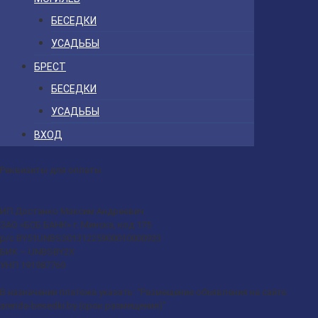
БЕСЕДКИ
УСАДЬБЫ
БРЕСТ
БЕСЕДКИ
УСАДЬБЫ
ВХОД
Реквизиты для оплаты
ИП Достанко Максим Андреевич
ЗАО «БСБ БАНК» г. Минска, код 175
р/с BY51UNBS30131225900010000933
БИК – UNBSBY2X
УНП 191987769
В назначении платежа указать: “Размещение объявления на сайте
arenda-besedki.by (срок размещения)”