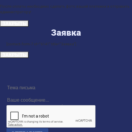
После оплаты необходимо сделать фото вашей платежки и отправить
администратору!
ЗАКРЫТЬ
Заявка
[contact-form-7 id=”6141″ title=”Заявка”]
ЗАКРЫТЬ
Тема
письма
Ваше
сообщение...
reCAPTCHA