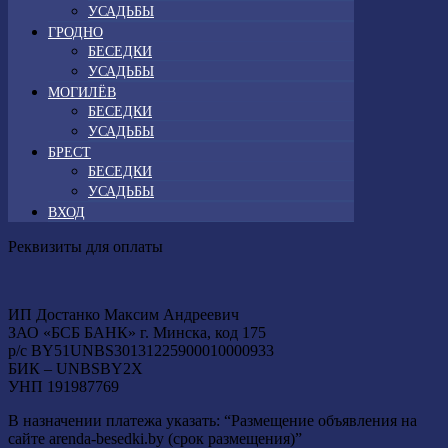
УСАДЬБЫ
ГРОДНО
БЕСЕДКИ
УСАДЬБЫ
МОГИЛЁВ
БЕСЕДКИ
УСАДЬБЫ
БРЕСТ
БЕСЕДКИ
УСАДЬБЫ
ВХОД
Реквизиты для оплаты
ИП Достанко Максим Андреевич
ЗАО «БСБ БАНК» г. Минска, код 175
р/с BY51UNBS30131225900010000933
БИК – UNBSBY2X
УНП 191987769
В назначении платежа указать: “Размещение объявления на
сайте arenda-besedki.by (срок размещения)”