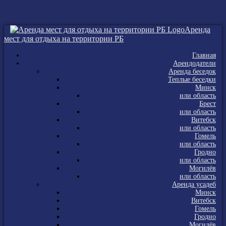
Аренда
мест для отдыха на территории РБ
Главная
Арендодатели
Аренда беседок
Теплые беседки
Минск
или область
Брест
или область
Витебск
или область
Гомель
или область
Гродно
или область
Могилёв
или область
Аренда усадеб
Минск
Витебск
Гомель
Гродно
Могилёв